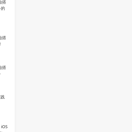
始搭
备的
始搭
册
始搭
备
实践
）iOS