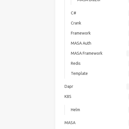
C#
Crank
Framework
MASA Auth
MASA Framework
Redis
Template
Dapr
K8S
Helm
MASA