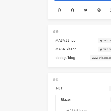
链接
MASA.EShop
github.c
MASA.Blazor
github.c
doddgu'blog
www.cnblogs.c
分类
.NET
Blazor
MASA Blazor