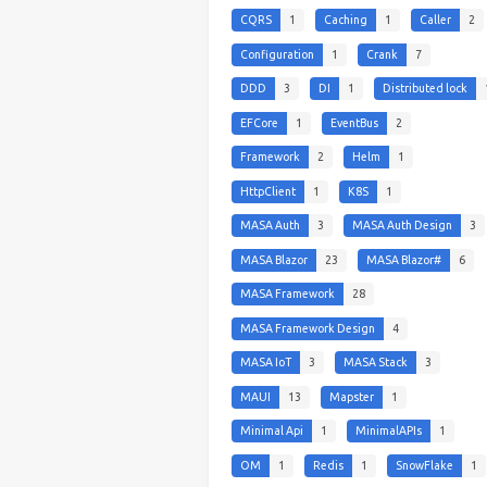
CQRS
1
Caching
1
Caller
2
Configuration
1
Crank
7
DDD
3
DI
1
Distributed lock
EFCore
1
EventBus
2
Framework
2
Helm
1
HttpClient
1
K8S
1
MASA Auth
3
MASA Auth Design
3
MASA Blazor
23
MASA Blazor#
6
MASA Framework
28
MASA Framework Design
4
MASA IoT
3
MASA Stack
3
MAUI
13
Mapster
1
Minimal Api
1
MinimalAPIs
1
OM
1
Redis
1
SnowFlake
1