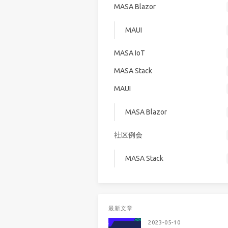
MASA Blazor
MAUI
MASA IoT
MASA Stack
MAUI
MASA Blazor
社区例会
MASA Stack
最新文章
2023-05-10